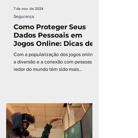
7 de nov. de 2024
Segurança
Como Proteger Seus
Dados Pessoais em
Jogos Online: Dicas de
Cibersegurança para
Com a popularização dos jogos online,
Gamers
a diversão e a conexão com pessoas ao
redor do mundo têm sido mais
acessíveis do que nunca.