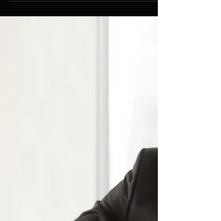
dados é realizando o backup . Assim, é...