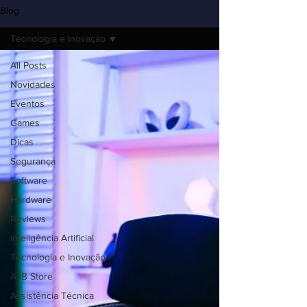
Blog
Tecnologia e Inovação
All Posts
Novidades
Eventos
Games
Dicas
Segurança
Software
Hardware
Reviews
Inteligência Artificial
Tecnologia e Inovação
AJB Store
Assistência Técnica