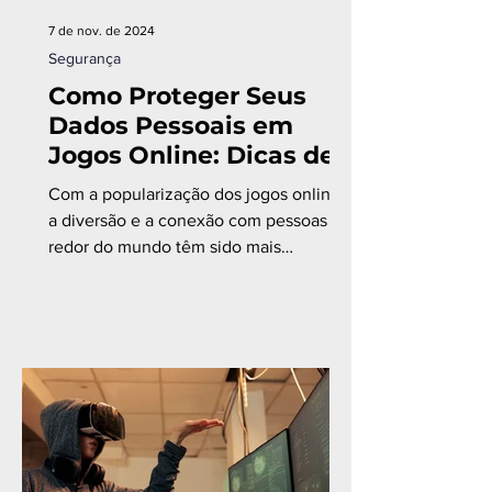
7 de nov. de 2024
Segurança
Como Proteger Seus
Dados Pessoais em
Jogos Online: Dicas de
Cibersegurança para
Com a popularização dos jogos online,
Gamers
a diversão e a conexão com pessoas ao
redor do mundo têm sido mais
acessíveis do que nunca.