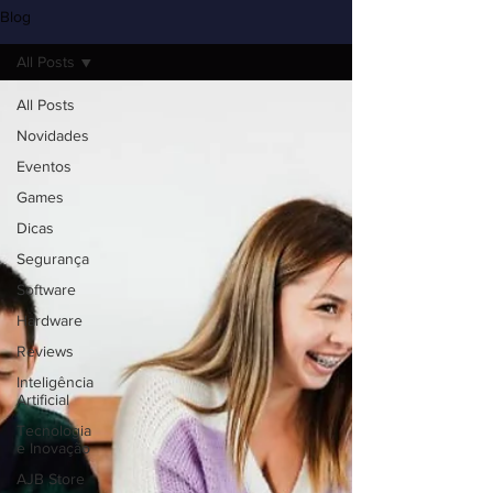
Blog
All Posts
All Posts
Novidades
Eventos
Games
Dicas
Segurança
Software
Hardware
Reviews
Inteligência
Artificial
Tecnologia
e Inovação
AJB Store