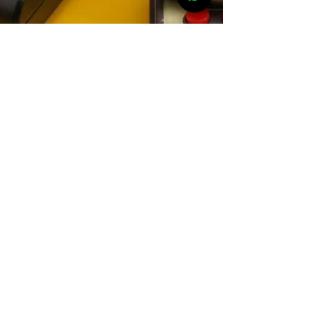
13 de dez. de 2023
Games
Do Atari ao Xbox: a
Evolução dos Games
Conheça os primeiros jogos eletrônicos, que
fizeram história e se imortalizaram no mundo dos