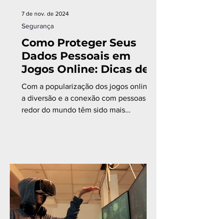
7 de nov. de 2024
Segurança
Como Proteger Seus
Dados Pessoais em
Jogos Online: Dicas de
Cibersegurança para
Com a popularização dos jogos online,
Gamers
a diversão e a conexão com pessoas ao
redor do mundo têm sido mais
acessíveis do que nunca.