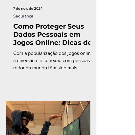
7 de nov. de 2024
Segurança
Como Proteger Seus
Dados Pessoais em
Jogos Online: Dicas de
Cibersegurança para
Com a popularização dos jogos online,
Gamers
a diversão e a conexão com pessoas ao
redor do mundo têm sido mais
acessíveis do que nunca.