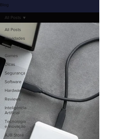
Blog
All Posts
All Posts
Novidades
Eventos
Games
Dicas
Segurança
Software
Hardware
Reviews
Inteligência
Artificial
Tecnologia
e Inovação
AJB Store