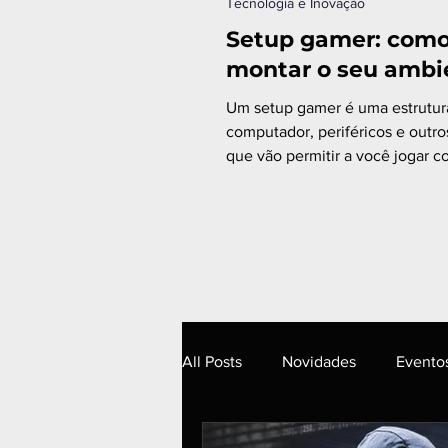
Tecnologia e Inovação
Setup gamer: com
montar o seu ambi
Um setup gamer é uma estrutura com
computador, periféricos e outro
que vão permitir a você jogar 
confiança e conforto....
All Posts
Novidades
Evento
Inteligência Artificial
Tecno