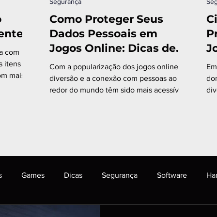
Segurança
Seg
o
Como Proteger Seus
C
ente
Dados Pessoais em
P
Jogos Online: Dicas de
J
Cibersegurança para
s itens
Com a popularização dos jogos online, a
Em 
Gamers
com mais
diversão e a conexão com pessoas ao
do
redor do mundo têm sido mais acessíveis
di
do que nunca.
o 
s
Games
Dicas
Segurança
Software
Ha
logia e Inovação
AJB Store
Assistência Técnica