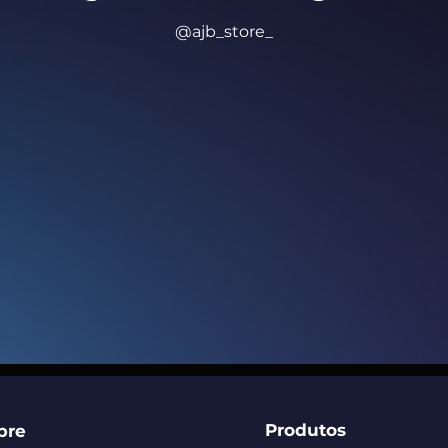
@ajb_store_
Produtos
bre