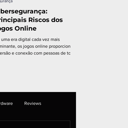
urança
ibersegurança:
rincipais Riscos dos
ogos Online
uma era digital cada vez mais
minante, os jogos online proporcionam
versão e conexão com pessoas de todo
mundo.
rdware
Reviews
Produtos Gamer