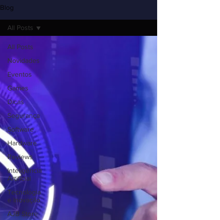
Blog
All Posts
All Posts
Novidades
Eventos
Games
Dicas
Segurança
Software
Hardware
Reviews
Inteligência
Artificial
Tecnologia
e Inovação
AJB Store