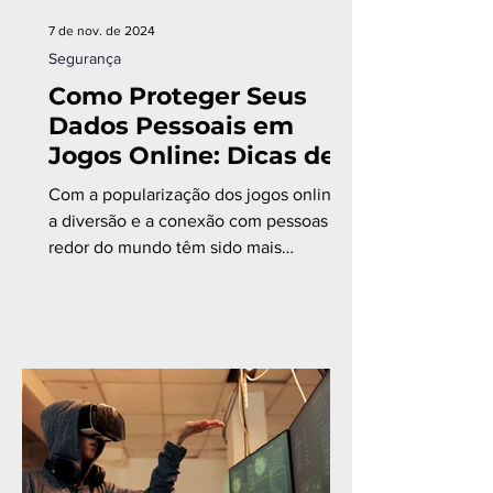
7 de nov. de 2024
Segurança
Como Proteger Seus
Dados Pessoais em
Jogos Online: Dicas de
Cibersegurança para
Com a popularização dos jogos online,
Gamers
a diversão e a conexão com pessoas ao
redor do mundo têm sido mais
acessíveis do que nunca.