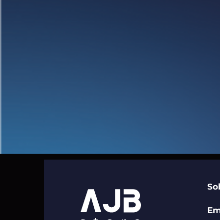
So
Em