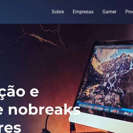
Sobre
Empresas
Gamer
Pro
ção e
e nobreaks
res