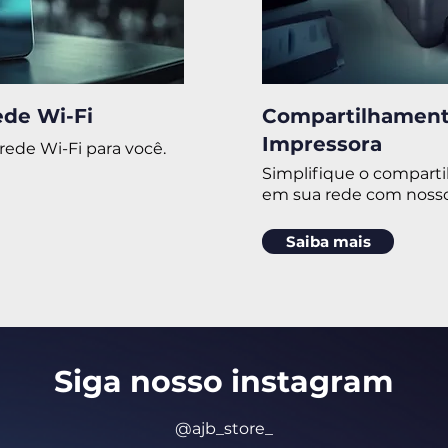
ede Wi-Fi
Compartilhament
Impressora
rede Wi-Fi para você.
Simplifique o compart
em sua rede com nossos
Saiba mais
Siga nosso insta
gram
@ajb_store_