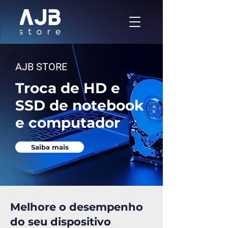
AJB STORE
Troca de HD e
SSD de notebook
e computador
Saiba mais
Melhore o desempenho
do seu dispositivo